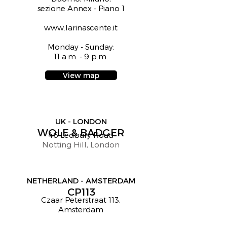
sezione Annex - Piano 1
www.larinascente.it
Monday - Sunday:
11 a.m. - 9 p.m.
View map
UK - LONDON
WOLF & BADGER
46 Ledbury Road
Notting Hill, London
NETHERLAND - AMSTERDAM
CP113
Czaar Peterstraat 113,
Amsterdam