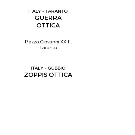
ITALY - TARANTO
GUERRA
OTTICA
Piazza Giovanni XXIII,
Taranto
ITALY - GUBBIO
ZOPPIS OTTICA
Via Vigevano 41,
Gubbio
ITALIA - BITONTO
BLINK
OTTICA